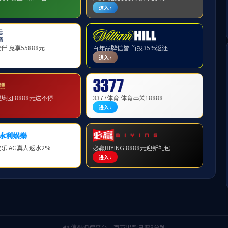
位置：
首页
>
党建工作
>
组织概况
>
团委
MK国际团委概
书记2名、兼职副书记1名、委员2名。下设22个团支部，全院
MK国际团委概况
学院团委现有副书记2名、兼职副书记1名、委员2名。下设22个团支部